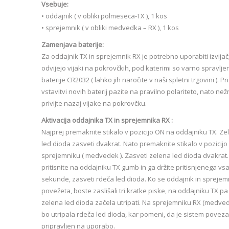
Vsebuje:
• oddajnik ( v obliki polmeseca-TX ), 1 kos
• sprejemnik ( v obliki medvedka – RX ), 1 kos
Zamenjava baterije:
Za oddajnik TX in sprejemnik RX je potrebno uporabiti izvijač
odvijejo vijaki na pokrovčkih, pod katerimi so varno spravlje
baterije CR2032 ( lahko jih naročite v naši spletni trgovini ). Pri
vstavitvi novih baterij pazite na pravilno polariteto, nato ne
privijte nazaj vijake na pokrovčku.
Aktivacija oddajnika TX in sprejemnika RX :
Najprej premaknite stikalo v pozicijo ON na oddajniku TX. Ze
led dioda zasveti dvakrat. Nato premaknite stikalo v pozicij
sprejemniku ( medvedek ). Zasveti zelena led dioda dvakrat.
pritisnite na oddajniku TX gumb in ga držite pritisnjenega vsa
sekunde, zasveti rdeča led dioda. Ko se oddajnik in sprejem
povežeta, boste zaslišali tri kratke piske, na oddajniku TX pa
zelena led dioda začela utripati. Na sprejemniku RX (medve
bo utripala rdeča led dioda, kar pomeni, da je sistem poveza
pripravljen na uporabo.