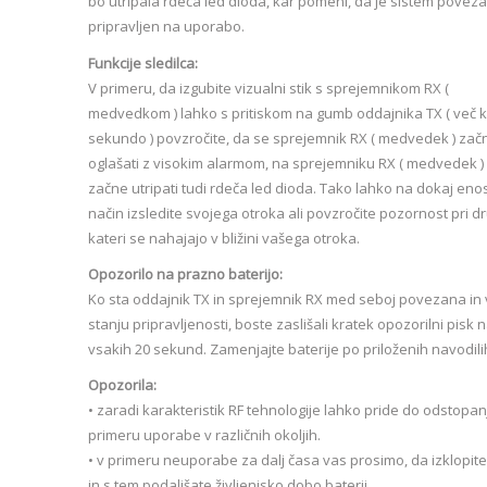
bo utripala rdeča led dioda, kar pomeni, da je sistem poveza
pripravljen na uporabo.
Funkcije sledilca:
V primeru, da izgubite vizualni stik s sprejemnikom RX (
medvedkom ) lahko s pritiskom na gumb oddajnika TX ( več k
sekundo ) povzročite, da se sprejemnik RX ( medvedek ) zač
oglašati z visokim alarmom, na sprejemniku RX ( medvedek )
začne utripati tudi rdeča led dioda. Tako lahko na dokaj en
način izsledite svojega otroka ali povzročite pozornost pri dr
kateri se nahajajo v bližini vašega otroka.
Opozorilo na prazno baterijo:
Ko sta oddajnik TX in sprejemnik RX med seboj povezana in 
stanju pripravljenosti, boste zaslišali kratek opozorilni pisk 
vsakih 20 sekund. Zamenjajte baterije po priloženih navodili
Opozorila:
• zaradi karakteristik RF tehnologije lahko pride do odstopan
primeru uporabe v različnih okoljih.
• v primeru neuporabe za dalj časa vas prosimo, da izklopite
in s tem podaljšate življenjsko dobo baterij