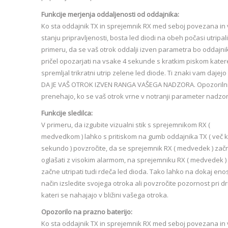
Funkcije merjenja oddaljenosti od oddajnika:
Ko sta oddajnik TX in sprejemnik RX med seboj povezana in 
stanju pripravljenosti, bosta led diodi na obeh počasi utripali
primeru, da se vaš otrok oddalji izven parametra bo oddajni
pričel opozarjati na vsake 4 sekunde s kratkim piskom kate
spremljal trikratni utrip zelene led diode. Ti znaki vam dajejo 
DA JE VAŠ OTROK IZVEN RANGA VAŠEGA NADZORA. Opozorilni
prenehajo, ko se vaš otrok vrne v notranji parameter nadzor
Funkcije sledilca:
V primeru, da izgubite vizualni stik s sprejemnikom RX (
medvedkom ) lahko s pritiskom na gumb oddajnika TX ( več k
sekundo ) povzročite, da se sprejemnik RX ( medvedek ) zač
oglašati z visokim alarmom, na sprejemniku RX ( medvedek )
začne utripati tudi rdeča led dioda. Tako lahko na dokaj en
način izsledite svojega otroka ali povzročite pozornost pri dr
kateri se nahajajo v bližini vašega otroka.
Opozorilo na prazno baterijo:
Ko sta oddajnik TX in sprejemnik RX med seboj povezana in 