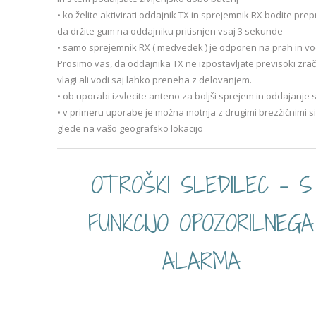
• ko želite aktivirati oddajnik TX in sprejemnik RX bodite prepr
da držite gum na oddajniku pritisnjen vsaj 3 sekunde
• samo sprejemnik RX ( medvedek ) je odporen na prah in vo
Prosimo vas, da oddajnika TX ne izpostavljate previsoki zrač
vlagi ali vodi saj lahko preneha z delovanjem.
• ob uporabi izvlecite anteno za boljši sprejem in oddajanje 
• v primeru uporabe je možna motnja z drugimi brezžičnimi si
glede na vašo geografsko lokacijo
OTROŠKI SLEDILEC – S
FUNKCIJO OPOZORILNEGA
ALARMA