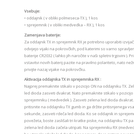
Vsebuje:
• oddajnik ( v obliki polmeseca-TX ), 1 kos
• sprejemnik ( v obliki medvedka – RX ), 1 kos
Zamenjava baterije:
Za oddajnik TX in sprejemnik RX je potrebno uporabiti izvijač
odvijejo vijaki na pokrovčkih, pod katerimi so varno spravlje
baterije CR2032 ( lahko jih naročite v naši spletni trgovini ). Pri
vstavitvi novih baterij pazite na pravilno polariteto, nato ne
privijte nazaj vijake na pokrovčku.
Aktivacija oddajnika TX in sprejemnika RX :
Najprej premaknite stikalo v pozicijo ON na oddajniku TX. Ze
led dioda zasveti dvakrat. Nato premaknite stikalo v pozicij
sprejemniku ( medvedek ). Zasveti zelena led dioda dvakrat.
pritisnite na oddajniku TX gumb in ga držite pritisnjenega vsa
sekunde, zasveti rdeča led dioda. Ko se oddajnik in sprejem
povežeta, boste zaslišali tri kratke piske, na oddajniku TX pa
zelena led dioda začela utripati. Na sprejemniku RX (medve