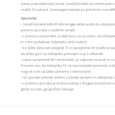
stanju pripravljenosti, boste zaslišali kratek opozorilni pisk 
vsakih 20 sekund. Zamenjajte baterije po priloženih navodili
Opozorila:
• zaradi karakteristik RF tehnologije lahko pride do odstopan
primeru uporabe v različnih okoljih.
• v primeru neuporabe za dalj časa vas prosimo, da izklopite
in s tem podaljšate življenjsko dobo baterij
• ko želite aktivirati oddajnik TX in sprejemnik RX bodite prepr
da držite gum na oddajniku pritisnjen vsaj 3 sekunde
• samo sprejemnik RX ( medvedek ) je odporen na prah in vo
Prosimo vas, da oddajnika TX ne izpostavljate previsoki zrač
vlagi ali vodi saj lahko preneha z delovanjem.
• ob uporabi izvlecite anteno za boljši sprejem in oddajanje 
• v primeru uporabe je možna motnja z drugimi brezžičnimi si
glede na vašo geografsko lokacijo